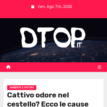
S
Ven. Ago 7th, 2026
k
i
p
t
o
c
o
n
t
e
n
t
AMBIENTE & NATURA
Cattivo odore nel
cestello? Ecco le cause