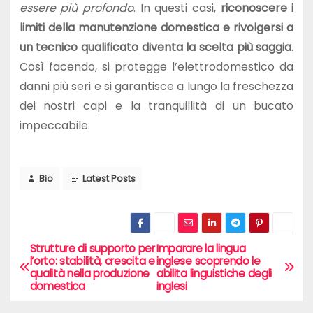
essere più profondo
. In questi casi,
riconoscere i
limiti della manutenzione domestica e rivolgersi a
un tecnico qualificato diventa la scelta più saggia
.
Così facendo, si protegge l’elettrodomestico da
danni più seri e si garantisce a lungo la freschezza
dei nostri capi e la tranquillità di un bucato
impeccabile.
Bio
Latest Posts
Strutture di supporto per
Imparare la lingua
N
l’orto: stabilità, crescita e
inglese scoprendo le
qualità nella produzione
abilita linguistiche degli
a
domestica
inglesi
v