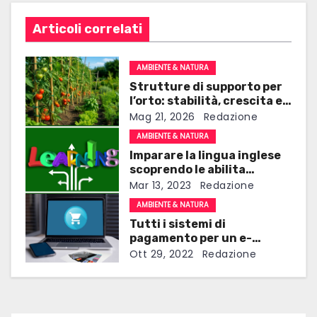
i
Articoli correlati
g
AMBIENTE & NATURA
a
Strutture di supporto per
l’orto: stabilità, crescita e
z
qualità nella produzione
Mag 21, 2026
Redazione
domestica
i
AMBIENTE & NATURA
Imparare la lingua inglese
o
scoprendo le abilita
linguistiche degli inglesi
Mar 13, 2023
Redazione
n
AMBIENTE & NATURA
e
Tutti i sistemi di
pagamento per un e-
a
commerce
Ott 29, 2022
Redazione
r
t