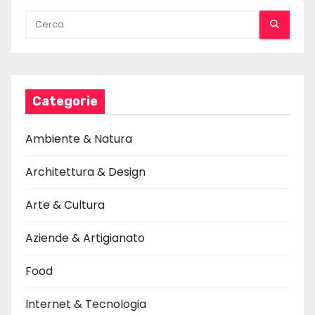
i
c
o
l
Categorie
i
Ambiente & Natura
Architettura & Design
Arte & Cultura
Aziende & Artigianato
Food
Internet & Tecnologia