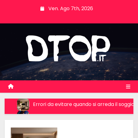
S
Ven. Ago 7th, 2026
k
i
p
t
o
c
o
n
t
e
n
Errori da evitare quando si arreda il soggior
t
Quiz show, informazione e responsabilità: 
Comunicazione discreta nel public speaking 