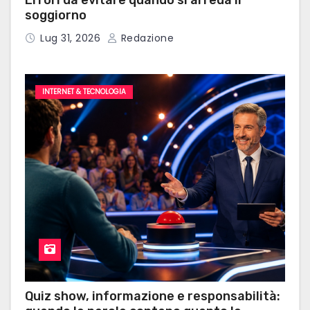
soggiorno
d
Lug 31, 2026
Redazione
e
g
INTERNET & TECNOLOGIA
l
i
a
r
t
i
c
o
Quiz show, informazione e responsabilità: