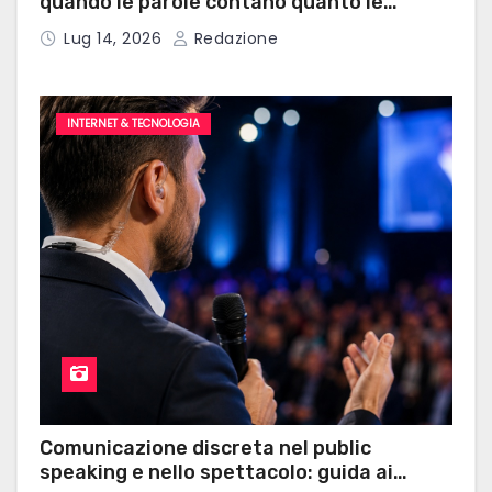
quando le parole contano quanto le
l
risposte
Lug 14, 2026
Redazione
i
INTERNET & TECNOLOGIA
Comunicazione discreta nel public
speaking e nello spettacolo: guida ai