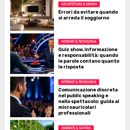
Strutture di supporto per l’orto: stabilità, 
ARCHITETTURA & DESIGN
Errori da evitare quando
L’innovazione digitale nel settore del benesse
si arreda il soggiorno
INTERNET & TECNOLOGIA
Quiz show, informazione
e responsabilità: quando
le parole contano quanto
le risposte
INTERNET & TECNOLOGIA
Comunicazione discreta
nel public speaking e
nello spettacolo: guida ai
microauricolari
professionali
AMBIENTE & NATURA