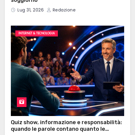
soggiorno
e
Lug 31, 2026
Redazione
g
l
INTERNET & TECNOLOGIA
i
a
r
t
i
c
o
Quiz show, informazione e responsabilità:
l
quando le parole contano quanto le