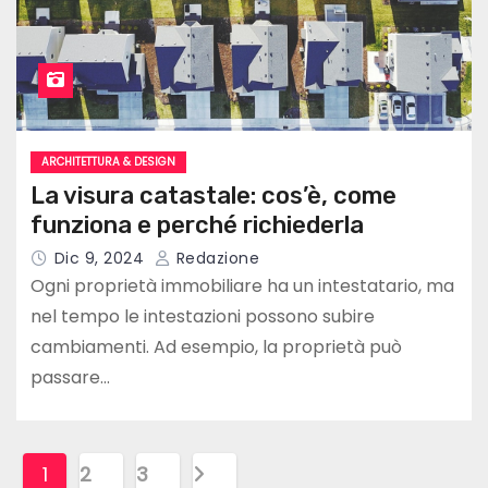
ARCHITETTURA & DESIGN
La visura catastale: cos’è, come
funziona e perché richiederla
Dic 9, 2024
Redazione
Ogni proprietà immobiliare ha un intestatario, ma
nel tempo le intestazioni possono subire
cambiamenti. Ad esempio, la proprietà può
passare…
P
1
2
3