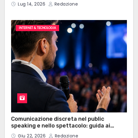
risposte
i
Lug 14, 2026
Redazione
INTERNET & TECNOLOGIA
Comunicazione discreta nel public
speaking e nello spettacolo: guida ai
microauricolari professionali
Giu 22, 2026
Redazione