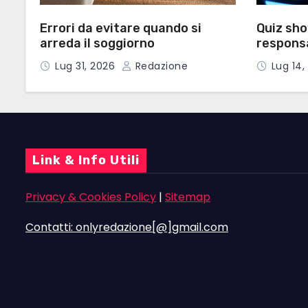
Errori da evitare quando si
Quiz sho
arreda il soggiorno
responsa
parole c
Lug 31, 2026
Redazione
Lug 14
risposte
Link & Info Utili
Privacy & Cookies Policy
|
Sitemap
Contatti: onlyredazione[@]gmail.com