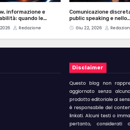
w, informazione e
Comunicazione discreta
bilità: quando le
public speaking e nello
ontano quanto le
spettacolo: guida ai
, 2026
Redazione
Giu 22, 2026
Redazion
microauricolari profess
Disclaimer
Questo blog non rappres
aggiornato senza alcuna
prodotto editoriale ai sens
è responsabile del conten
linkati. Alcuni testi o imm
pertanto, considerati 