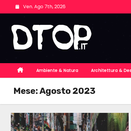
S
Ven. Ago 7th, 2026
k
i
p
t
o
c
o
n
Ambiente & Natura
Architettura & De
t
e
Mese:
Agosto 2023
n
t