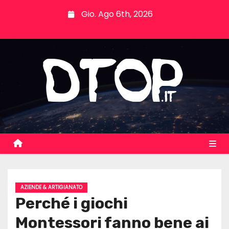
S
Gio. Ago 6th, 2026
k
i
p
t
o
c
o
n
t
e
n
t
AZIENDE & ARTIGIANATO
Perché i giochi
Montessori fanno bene ai