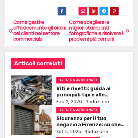
Come gestire
Come scegliere le
N
efficacemente gli ordini
migliori stampanti
dei clienti nel settore
fotografiche e risolvere i
a
commerciale
problemi più comuni
v
i
Articoli correlati
g
AZIENDE & ARTIGIANATO
a
Viti e rivetti: guida ai
principali tipi e alle
z
applicazioni più comuni
Feb 2, 2026
Redazione
i
AZIENDE & ARTIGIANATO
Sicurezza per il tuo
o
negozio a Firenze: su che
sistemi è più consigliabile
Set 5, 2025
Redazione
n
investire