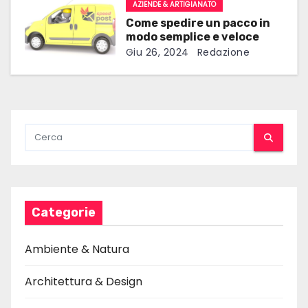
AZIENDE & ARTIGIANATO
e
Come spedire un pacco in
modo semplice e veloce
a
Giu 26, 2024
Redazione
r
t
i
c
o
l
Categorie
i
Ambiente & Natura
Architettura & Design