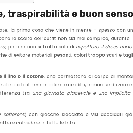
le, traspirabilità e buon sens
tate, la prima cosa che viene in mente – spesso con un
ene la scelta dell’outfit non sia mai semplice, durante i
nza
, perché non si tratta solo di
rispettare il dress code
che di
evitare materiali pesanti, colori troppo scuri e tag
il lino o il cotone
, che permettono al corpo di mante
endono a trattenere calore e umidità, è quasi un dovere m
differenza tra
una giornata piacevole e una implicita
 sofferenti
, con giacche slacciate e visi accaldati gi
ttere col sudore in tutte le foto.