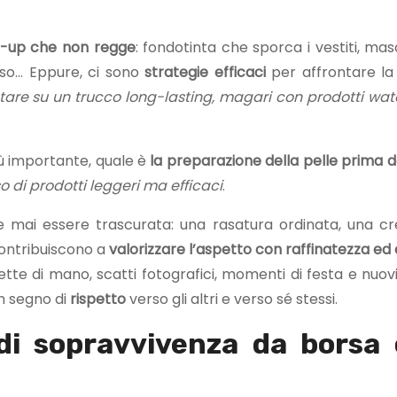
e-up che non regge
: fondotinta che sporca i vestiti, ma
rso… Eppure, ci sono
strategie efficaci
per affrontare la
tare su un trucco long-lasting, magari con prodotti wat
iù importante, quale è
la preparazione della pelle
prima d
o di prodotti leggeri ma efficaci
.
 mai essere trascurata: una rasatura ordinata, una 
ontribuiscono a
valorizzare l’aspetto con raffinatezza ed e
tte di mano, scatti fotografici, momenti di festa e nuovi 
un segno di
rispetto
verso gli altri e verso sé stessi.
 di sopravvivenza da borsa