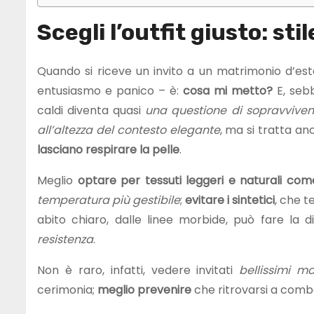
Scegli l’outfit giusto: sti
Quando si riceve un invito a un matrimonio d’es
entusiasmo e panico – è:
cosa mi metto?
E, sebb
caldi diventa quasi
una questione di sopravvive
all’altezza del contesto elegante
, ma si tratta an
lasciano respirare la pelle
.
Meglio
optare per tessuti leggeri e naturali come 
temperatura più gestibile
;
evitare i sintetici
, che t
abito chiaro, dalle linee morbide, può fare la 
resistenza
.
Non è raro, infatti, vedere invitati
bellissimi ma
cerimonia;
meglio prevenire
che ritrovarsi a comba