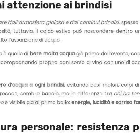
ai attenzione ai brindisi
are dall’atmosfera gioiosa e dai continui brindisi
, spesso
osità, tuttavia, il caldo estivo può nascondere dentro u
lto l’assunzione di acqua.
e
è quello di
bere molta acqua
già prima dell’evento, co
 accompagnando proprio ogni sorso di vino con uno di ac
e d’acqua a ogni brindisi
, evitando così malori, colpi d
recoce; sembra banale, ma la differenza tra
chi ha ten
no
è visibile già al primo ballo:
energie, lucidità e sorriso f
cura personale: resistenza 