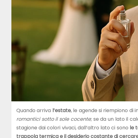
Quando arriva
l’estate
, le agende si riempiono di i
romantici sotto il sole cocente
; se da un lato il c
stagione dai colori vivaci, dall’altro lato ci sono
le 
trappola termica e il desiderio costante di cerca