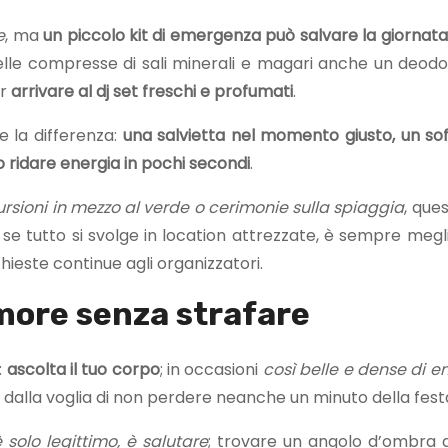
e
, ma
un piccolo kit di emergenza può salvare la giornata
 delle compresse di sali minerali e magari anche un deod
r
arrivare al dj set freschi e profumati
.
e la differenza:
una salvietta nel momento giusto, un soff
 ridare energia in pochi secondi
.
rsioni in mezzo al verde o cerimonie sulla spiaggia
, ques
 se tutto si svolge in location attrezzate, è sempre megl
chieste continue agli organizzatori.
’amore senza strafare
:
ascolta il tuo corpo
; in occasioni
così belle e dense di e
te, dalla voglia di non perdere neanche un minuto della fest
 solo legittimo, è salutare
; trovare un angolo d’ombra d