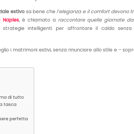
iale estivo
sa bene che
l’eleganza e il comfort devono t
 Naples
, è chiamato a
raccontare quelle giornate dal
trategie intelligenti per affrontare il caldo senza
lio i matrimoni estivi, senza rinunciare allo stile e – sop
ima di tutto
da tasca
sere perfetta