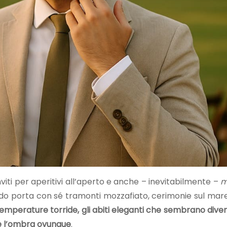
nviti per aperitivi all’aperto e anche – inevitabilmente –
m
aldo porta con sé tramonti mozzafiato, cerimonie sul mare 
temperature torride, gli abiti eleganti che sembrano dive
re l’ombra ovunque
.