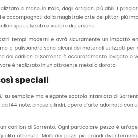
izzato a mano, in Italia, dagli artigiani più abili. I pregiati
vi e accompagnati dalla magistrale arte dei pittori più im
carillon specializzato e vedere di persona.
 nostri tempi moderni e avrà sicuramente un impatto e
mo o palissandro sono alcuni dei materiali utilizzati per
uno dei carillon di Sorrento è accuratamente levigato e v
rdware è realizzato in un attraente metallo dorato.
osì speciali
80 € su semplice ma elegante scatola intarsiata di Sorren
da 144 note, cinque cilindri, opera d’arte adornata con u
e un carillon di Sorrento. Ogni particolare pezzo è un’ope
 qualità ottenuto. Molti dei pezzi più grandi diventeranno