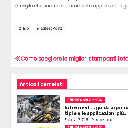
famiglia che saranno sicuramente apprezzati di g
Bio
Latest Posts
Come scegliere le migliori stampanti foto
N
a
v
Articoli correlati
i
AZIENDE & ARTIGIANATO
g
Viti e rivetti: guida ai princ
tipi e alle applicazioni più
a
comuni
Feb 2, 2026
Redazione
AZIENDE & ARTIGIANATO