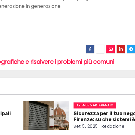
enerazione in generazione.
grafiche e risolvere i problemi più comuni
AZIENDE & ARTIGIANATO
ipali
Sicurezza per il tuo neg
Firenze: su che sistemi è
consigliabile investire
Set 5, 2025
Redazione