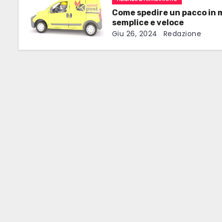
z
Come spedire un pacco in
i
semplice e veloce
Giu 26, 2024
Redazione
o
n
e
a
r
t
i
c
o
l