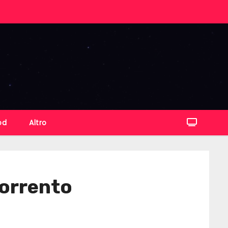
od
Altro
Sorrento