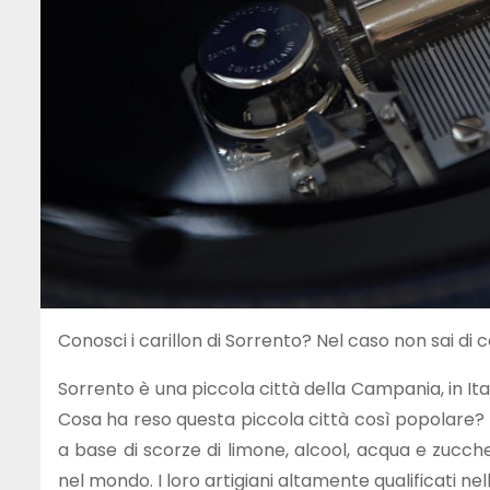
Conosci i carillon di Sorrento? Nel caso non sai di
Sorrento è una piccola città della Campania, in Ital
Cosa ha reso questa piccola città così popolare? E
a base di scorze di limone, alcool, acqua e zucch
nel mondo. I loro artigiani altamente qualificati nel