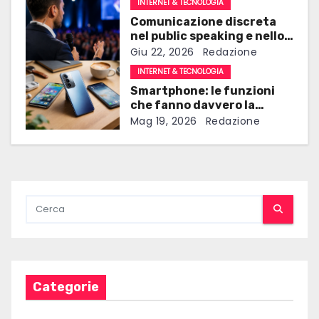
i
INTERNET & TECNOLOGIA
Comunicazione discreta
o
nel public speaking e nello
spettacolo: guida ai
Giu 22, 2026
Redazione
n
microauricolari
INTERNET & TECNOLOGIA
professionali
e
Smartphone: le funzioni
che fanno davvero la
a
differenza nell’uso di tutti i
Mag 19, 2026
Redazione
giorni
r
t
i
c
o
l
Categorie