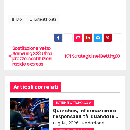
Bio
Latest Posts
Sostituzione vetro
N
Samsung S23 Ultra
KPI Strategici nel Betting
prezzo: sostituzioni
a
rapide express
v
i
Articoli correlati
g
INTERNET & TECNOLOGIA
a
Quiz show, informazione e
responsabilità: quando le
z
parole contano quanto le
Lug 14, 2026
Redazione
risposte