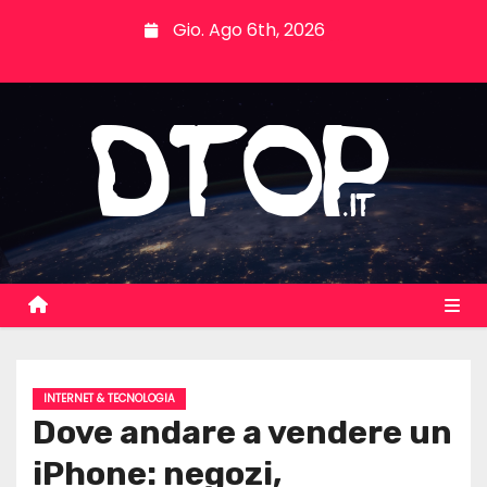
S
Gio. Ago 6th, 2026
k
i
p
t
o
c
o
n
t
e
n
t
INTERNET & TECNOLOGIA
Dove andare a vendere un
iPhone: negozi,